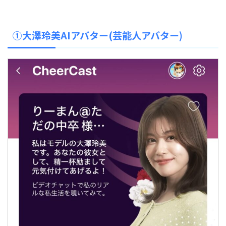
①大澤玲美AIアバター(芸能人アバター)