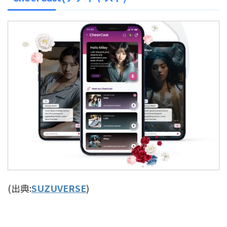
(出典:
SUZUVERSE
)