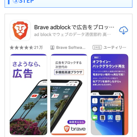
③STEP